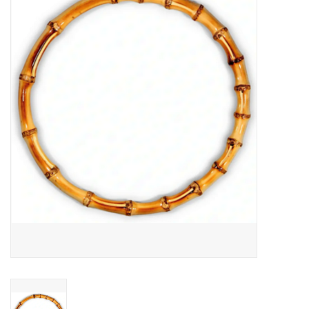
Hobby/Knutselen
Stoffen
Breien en haken
Handwerk
Workshop
Sale / Coupons
Tweedehands
Cadeaubonnen