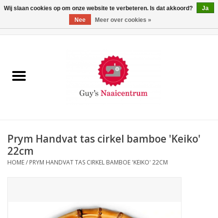
Wij slaan cookies op om onze website te verbeteren. Is dat akkoord?
Ja
Nee
Meer over cookies »
0 Artikelen - €0,00
Home
Machines
Machine-accessoires
Naaigaren
Prym Handvat tas cirkel bamboe 'Keiko'
22cm
Paspoppen
HOME
/
PRYM HANDVAT TAS CIRKEL BAMBOE 'KEIKO' 22CM
Fournituren
Opbergsystemen