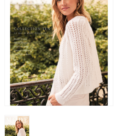
Hobby/Knutselen
Stoffen
Breien en haken
Handwerk
Workshop
Sale / Coupons
Tweedehands
Cadeaubonnen