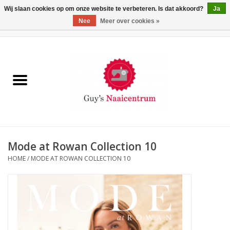
Wij slaan cookies op om onze website te verbeteren. Is dat akkoord?
Ja
Nee
Meer over cookies »
0 Artikelen - €0,00
Home
Machines
Machine-accessoires
Naaigaren
Mode at Rowan Collection 10
HOME
/
MODE AT ROWAN COLLECTION 10
Paspoppen
Fournituren
Opbergsystemen