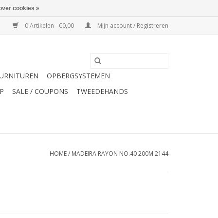
over cookies »
0 Artikelen - €0,00
Mijn account / Registreren
URNITUREN
OPBERGSYSTEMEN
P
SALE / COUPONS
TWEEDEHANDS
HOME
/
MADEIRA RAYON NO.40 200M 2144