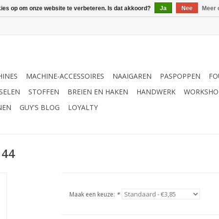
kies op om onze website te verbeteren. Is dat akkoord?
Ja
Nee
Meer 
INES
MACHINE-ACCESSOIRES
NAAIGAREN
PASPOPPEN
FO
SELEN
STOFFEN
BREIEN EN HAKEN
HANDWERK
WORKSHO
NEN
GUY'S BLOG
LOYALTY
144
Maak een keuze:
*