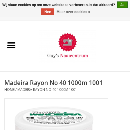
Wij slaan cookies op om onze website te verbeteren. Is dat akkoord?
Ja
Nee
Meer over cookies »
0 Artikelen - €0,00
Home
Machines
Machine-accessoires
Naaigaren
Madeira Rayon No 40 1000m 1001
HOME
/
MADEIRA RAYON NO 40 1000M 1001
Paspoppen
Fournituren
Opbergsystemen