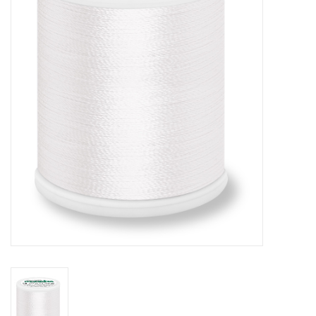
Hobby/Knutselen
Stoffen
Breien en haken
Handwerk
Workshop
Sale / Coupons
Tweedehands
Cadeaubonnen