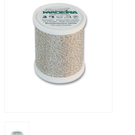
Hobby/Knutselen
Stoffen
Breien en haken
Handwerk
Workshop
Sale / Coupons
Tweedehands
Cadeaubonnen