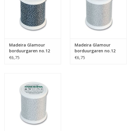
Madeira Glamour
Madeira Glamour
borduurgaren no.12
borduurgaren no.12
200m 3261
200m 3042
€6,75
€6,75