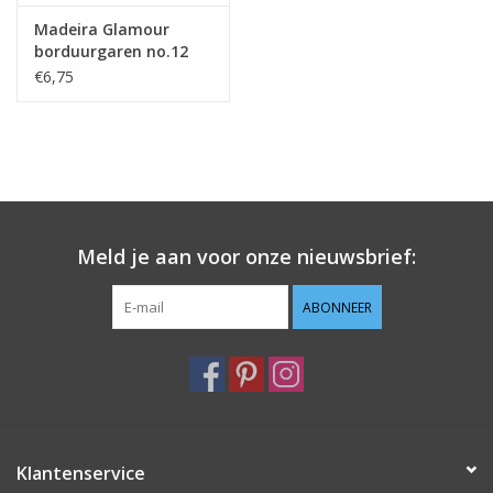
Madeira Glamour
borduurgaren no.12
200m 3041
€6,75
Meld je aan voor onze nieuwsbrief:
ABONNEER
Klantenservice