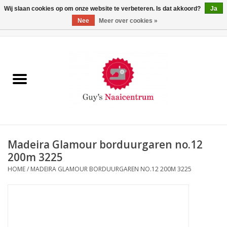
Wij slaan cookies op om onze website te verbeteren. Is dat akkoord?
Ja
Nee
Meer over cookies »
0 Artikelen - €0,00
Home
Machines
Machine-accessoires
Naaigaren
Madeira Glamour borduurgaren no.12
200m 3225
Paspoppen
HOME
/
MADEIRA GLAMOUR BORDUURGAREN NO.12 200M 3225
Fournituren
Opbergsystemen