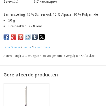
Levertijd:
1-2 werkdagen
Samenstelling: 75 % Scheerwol, 15 % Alpaca, 10 % Polyamide
50 g
Breinaalden: 7 - 8 mm
140 m
Voor een trui in maat 38-40, heb je ca. 350 g nodig (7 bollen)
Lana Grossa
/
Piuma
/
Lana Grossa
Aan verlanglijst toevoegen
/
Toevoegen om te vergelijken
/
Afdrukken
Gerelateerde producten