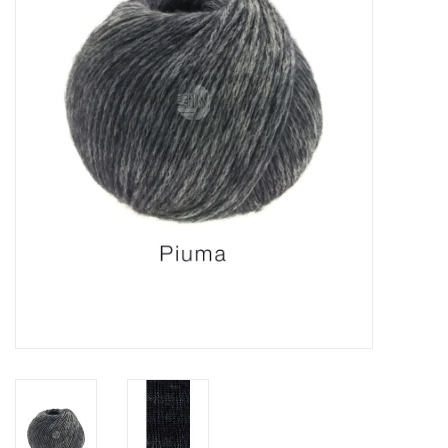
Hobby/Knutselen
Stoffen
Breien en haken
Handwerk
Workshop
Sale / Coupons
Tweedehands
Cadeaubonnen