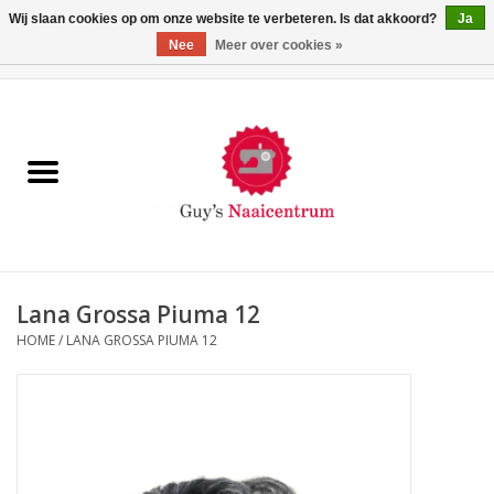
Wij slaan cookies op om onze website te verbeteren. Is dat akkoord?
Ja
Nee
Meer over cookies »
0 Artikelen - €0,00
Home
Machines
Machine-accessoires
Naaigaren
Lana Grossa Piuma 12
HOME
/
LANA GROSSA PIUMA 12
Paspoppen
Fournituren
Opbergsystemen