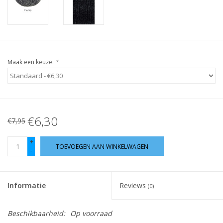
Guy's blog
Loyalty
Maak een keuze:
*
€6,30
€7,95
+
TOEVOEGEN AAN WINKELWAGEN
-
Informatie
Reviews
(0)
Beschikbaarheid:
Op voorraad