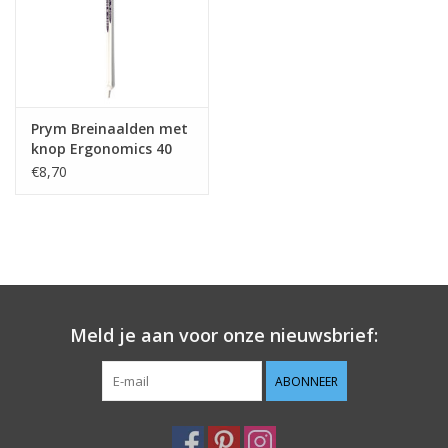
Prym Breinaalden met
knop Ergonomics 40
cm 7,00 mm
€8,70
Meld je aan voor onze nieuwsbrief:
ABONNEER