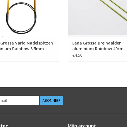
Grossa Vario Nadelspitzen
Lana Grossa Breinaalden
inium Rainbow 3.5mm
aluminium Rainbow 40cm
ldpunten rondbreinaalden)
3,5mm
€4,50
ABONNEER
cten
Mijn account