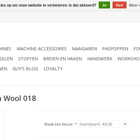
kies op om onze website te verbeteren. Is dat akkoord?
Ja
Nee
Meer 
INES
MACHINE-ACCESSOIRES
NAAIGAREN
PASPOPPEN
FO
SELEN
STOFFEN
BREIEN EN HAKEN
HANDWERK
WORKSHO
NEN
GUY'S BLOG
LOYALTY
n Wool 018
Maak een keuze:
*