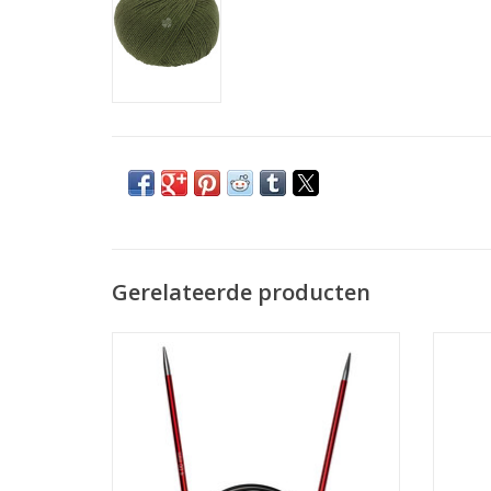
Gerelateerde producten
Lana Grossa Vario Nadelspitzen
La
aluminium Rainbow 4,0mm (naaldpunten
alumi
rondbreinaalden)
TOEVOEGEN AAN WINKELWAGEN
TO