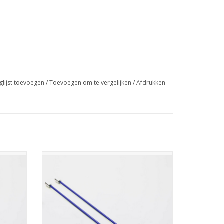
glijst toevoegen
/
Toevoegen om te vergelijken
/
Afdrukken
nium
Lana Grossa Breinaalden aluminium
Rainbow 40cm 4mm
GEN
TOEVOEGEN AAN WINKELWAGEN