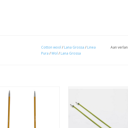
Cotton wool
/
Lana Grossa
/
Linea
Aan verlan
Pura
/
Wol
/
Lana Grossa
na Grossa Vario Nadelspitzen
Lana Grossa Breinaalden alumi
nium Rainbow 3.5mm (naaldpunten
Rainbow 40cm 3,5mm
rondbreinaalden)
TOEVOEGEN AAN WINKELWA
EVOEGEN AAN WINKELWAGEN