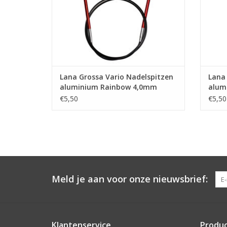
Lana Grossa Vario Nadelspitzen
Lana 
aluminium Rainbow 4,0mm
alum
(naaldpunten rondbreinaalden)
(naa
€5,50
€5,50
Meld je aan voor onze nieuwsbrief:
Klantenservice
Produ