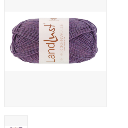
Hobby/Knutselen
Stoffen
Breien en haken
Handwerk
Workshop
Sale / Coupons
Tweedehands
Cadeaubonnen