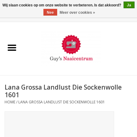
Wij slaan cookies op om onze website te verbeteren. Is dat akkoord?
Ja
Nee
Meer over cookies »
0 Artikelen - €0,00
Home
Machines
Machine-accessoires
Naaigaren
Lana Grossa Landlust Die Sockenwolle
1601
Paspoppen
HOME
/
LANA GROSSA LANDLUST DIE SOCKENWOLLE 1601
Fournituren
Opbergsystemen