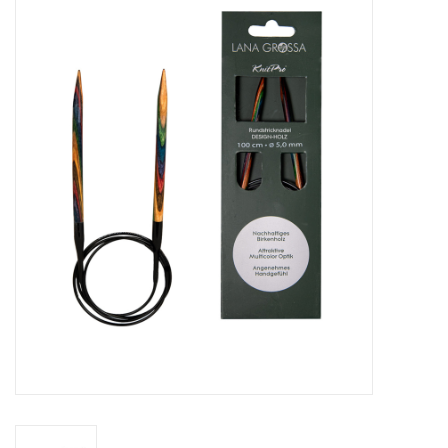
Hobby/Knutselen
Stoffen
Breien en haken
Handwerk
Workshop
Sale / Coupons
Tweedehands
Cadeaubonnen