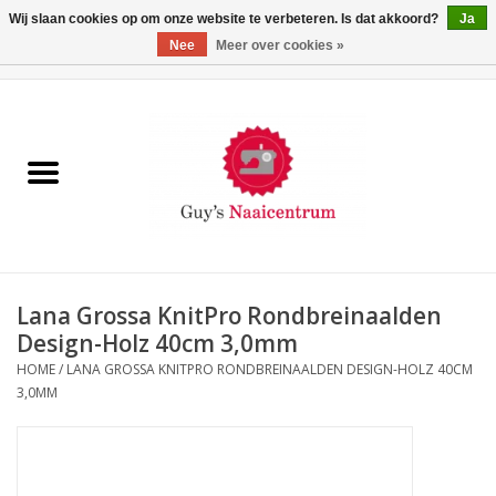
Wij slaan cookies op om onze website te verbeteren. Is dat akkoord?
Ja
Nee
Meer over cookies »
0 Artikelen - €0,00
Home
Machines
Machine-accessoires
Naaigaren
Lana Grossa KnitPro Rondbreinaalden
Design-Holz 40cm 3,0mm
Paspoppen
HOME
/
LANA GROSSA KNITPRO RONDBREINAALDEN DESIGN-HOLZ 40CM
3,0MM
Fournituren
Opbergsystemen