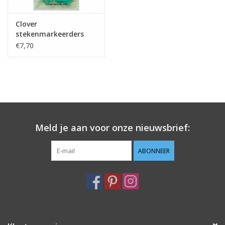
Clover
stekenmarkeerders
20st. klein
€7,70
Meld je aan voor onze nieuwsbrief:
ABONNEER