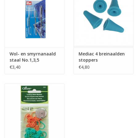
Wol- en smyrnanaald
Mediac 4 breinaalden
staal No.1,3,5
stoppers
zilverkleurig
€3,40
€4,80