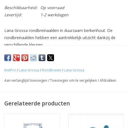
Beschikbaarheid:
Op voorraad
Levertijd:
1-2 werkdagen
Lana Grossa rondbreinaalden in duurzaam berkenhout. De
rondbreinaalden hebben een aantrekkelijk uitzicht dankzij de
verschillende kleuren.
De verpakking bevatten rondbreinaalden met een kabel van
40cm.
KnitPro
/
Lana Grossa
/
Rondbreien
/
Lana Grossa
Aan verlanglijst toevoegen
/
Toevoegen om te vergelijken
/
Afdrukken
Gerelateerde producten