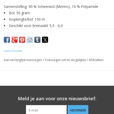
Samenstelling: 90 % Scheerwol (Merino), 10 % Polyamide
Bol: 50 gram
looplengte/bol: 150 m
Geschikt voor breinaald: 5,5 - 6,0
voor een trui in maat 38-40, heb je ongeveer 500 gram nodig
(10 bollen)
Onderhoudstips:
Lana Grossa
Handwas
Niet bleken
Aan verlanglijst toevoegen
/
Toevoegen om te vergelijken
/
Afdrukken
Niet strijken
Liggend drogen
Meld je aan voor onze nieuwsbrief:
ABONNEER