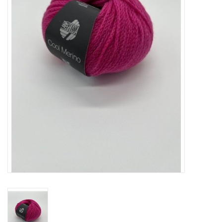
Hobby/Knutselen
Stoffen
Breien en haken
Handwerk
Workshop
Sale / Coupons
Tweedehands
Cadeaubonnen