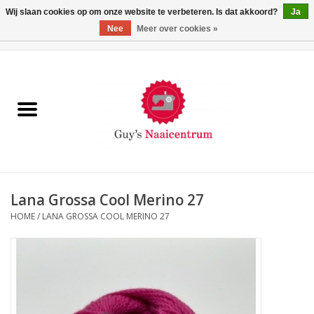
Wij slaan cookies op om onze website te verbeteren. Is dat akkoord?
Ja
Nee
Meer over cookies »
0 Artikelen - €0,00
Home
Machines
Machine-accessoires
Naaigaren
Lana Grossa Cool Merino 27
HOME
/
LANA GROSSA COOL MERINO 27
Paspoppen
Fournituren
Opbergsystemen