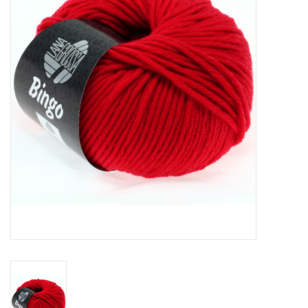
Hobby/Knutselen
Stoffen
Breien en haken
Handwerk
Workshop
Sale / Coupons
Tweedehands
Cadeaubonnen