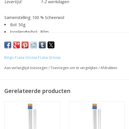
Levertijd:
1-2 werkdagen
Samenstelling: 100 % Scheerwol
Bol: 50g
looplengte/bol : 80m
Geschikt voor breinaald: 4,5-5,5
voor een trui in maat 38-40, heb je ongeveer 550-600 g
nodig (11 a 12 bollen)
Bingo
/
Lana Grossa
/
Lana Grossa
Aan verlanglijst toevoegen
/
Toevoegen om te vergelijken
/
Afdrukken
Gerelateerde producten