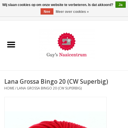
Wij slaan cookies op om onze website te verbeteren. Is dat akkoord?
Ja
Nee
Meer over cookies »
0 Artikelen - €0,00
Home
Machines
Machine-accessoires
Naaigaren
Lana Grossa Bingo 20 (CW Superbig)
HOME
/
LANA GROSSA BINGO 20 (CW SUPERBIG)
Paspoppen
Fournituren
Opbergsystemen