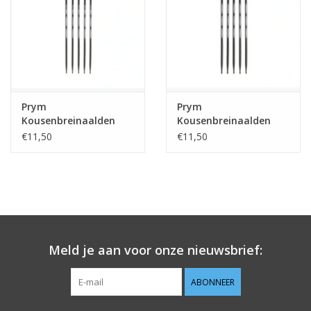
Prym
Prym
Kousenbreinaalden
Kousenbreinaalden
ergonomisch Carbon
ergonomics 3,0 mm 15
€11,50
€11,50
2,5mm 15cm
cm
Meld je aan voor onze nieuwsbrief:
ABONNEER