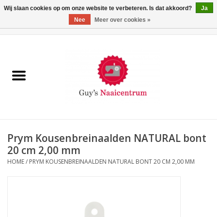
Wij slaan cookies op om onze website te verbeteren. Is dat akkoord?
Ja
Nee
Meer over cookies »
0 Artikelen - €0,00
Home
Machines
Machine-accessoires
Naaigaren
Prym Kousenbreinaalden NATURAL bont
20 cm 2,00 mm
Paspoppen
HOME
/
PRYM KOUSENBREINAALDEN NATURAL BONT 20 CM 2,00 MM
Fournituren
Opbergsystemen