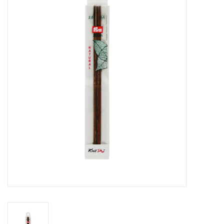
Hobby/Knutselen
Stoffen
Breien en haken
Handwerk
Workshop
Sale / Coupons
Tweedehands
Cadeaubonnen