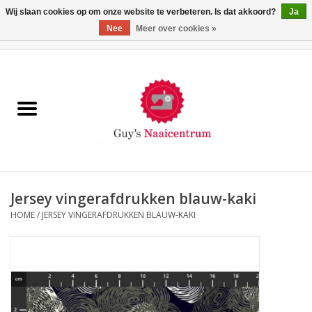
Wij slaan cookies op om onze website te verbeteren. Is dat akkoord?
Ja
Nee
Meer over cookies »
0 Artikelen - €0,00
Home
Machines
Machine-accessoires
Naaigaren
Jersey vingerafdrukken blauw-kaki
HOME
/
JERSEY VINGERAFDRUKKEN BLAUW-KAKI
Paspoppen
Fournituren
Opbergsystemen