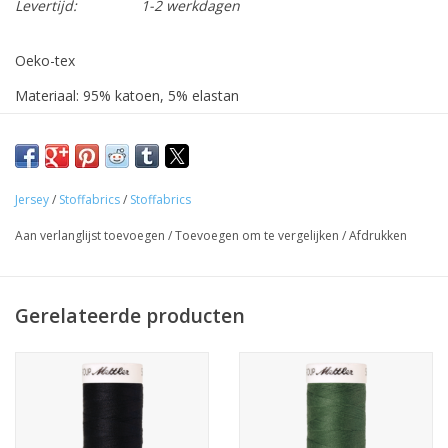
Levertijd:
1-2 werkdagen
Oeko-tex
Materiaal: 95% katoen, 5% elastan
Stofbreedte: 160 cm
Ideaal voor shirts, jurken
De stof wordt verkocht per 10 cm. Indien je 1 m wenst, geef
Jersey
/
Stoffabrics
/
Stoffabrics
dan '10' in bij aantal, de stof wordt uiteraard uit één geheel
Aan verlanglijst toevoegen
/
Toevoegen om te vergelijken
/
Afdrukken
geknipt.
Bij elke stof stellen we als gerelateerd product het meest
bijpassende garen voor.
Gerelateerde producten