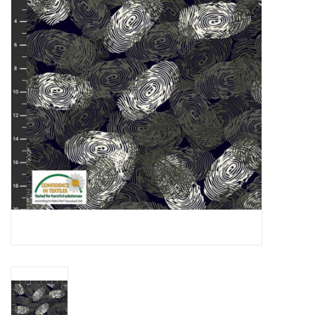
Hobby/Knutselen
Stoffen
Breien en haken
Handwerk
Workshop
Sale / Coupons
Tweedehands
Cadeaubonnen