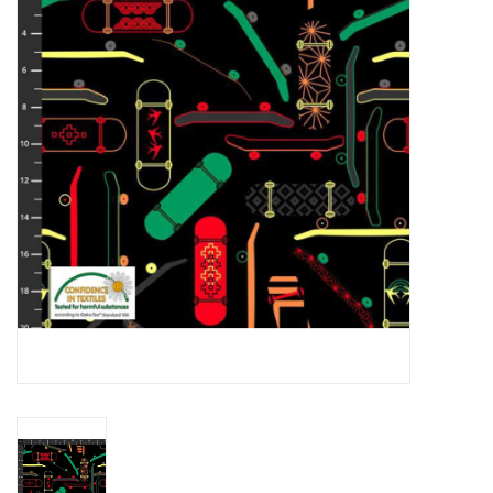
Hobby/Knutselen
Stoffen
Breien en haken
Handwerk
Workshop
Sale / Coupons
Tweedehands
Cadeaubonnen