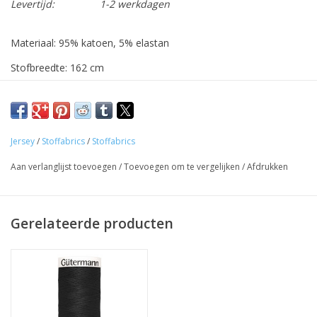
Levertijd:
1-2 werkdagen
Materiaal: 95% katoen, 5% elastan
Stofbreedte: 162 cm
Ideaal voor shirts
De stof wordt verkocht per 10 cm. Indien je 1 m wenst, geef
dan '10' in bij aantal, de stof wordt uiteraard uit één geheel
Jersey
/
Stoffabrics
/
Stoffabrics
geknipt.
Aan verlanglijst toevoegen
/
Toevoegen om te vergelijken
/
Afdrukken
Bij elke stof stellen we als gerelateerd product het meest
bijpassende garen voor.
Gerelateerde producten