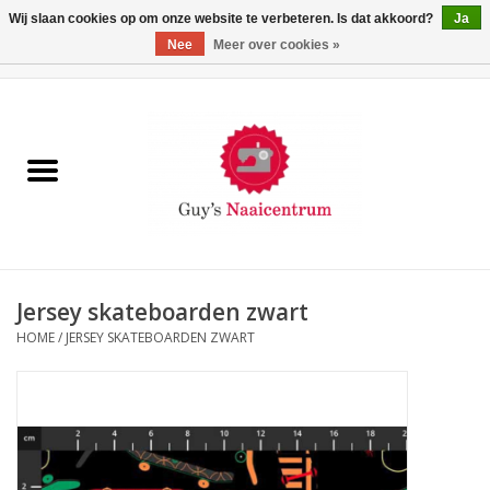
Wij slaan cookies op om onze website te verbeteren. Is dat akkoord?
Ja
Nee
Meer over cookies »
0 Artikelen - €0,00
Home
Machines
Machine-accessoires
Naaigaren
Jersey skateboarden zwart
HOME
/
JERSEY SKATEBOARDEN ZWART
Paspoppen
Fournituren
Opbergsystemen