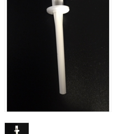
Hobby/Knutselen
Stoffen
Breien en haken
Handwerk
Workshop
Sale / Coupons
Tweedehands
Cadeaubonnen