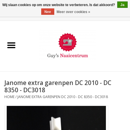
Wij slaan cookies op om onze website te verbeteren. Is dat akkoord?
Ja
Nee
Meer over cookies »
0 Artikelen - €0,00
Home
Machines
Machine-accessoires
Naaigaren
Janome extra garenpen DC 2010 - DC
8350 - DC3018
Paspoppen
HOME
/
JANOME EXTRA GARENPEN DC 2010 - DC 8350 - DC3018
Fournituren
Opbergsystemen