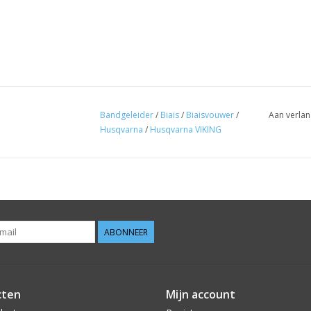
Bandgeleider
/
Biais
/
Biaisvouwer
/
Aan verlan
Husqvarna
/
Husqvarna VIKING
ABONNEER
cten
Mijn account