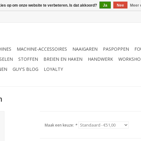
kies op om onze website te verbeteren. Is dat akkoord?
Ja
Nee
Meer 
INES
MACHINE-ACCESSOIRES
NAAIGAREN
PASPOPPEN
FO
SELEN
STOFFEN
BREIEN EN HAKEN
HANDWERK
WORKSHO
NEN
GUY'S BLOG
LOYALTY
m
Maak een keuze:
*