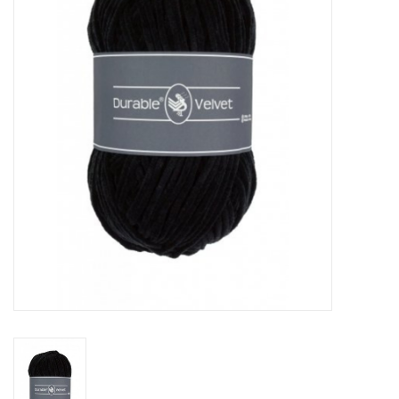
Hobby/Knutselen
Stoffen
Breien en haken
Handwerk
Workshop
Sale / Coupons
Tweedehands
Cadeaubonnen