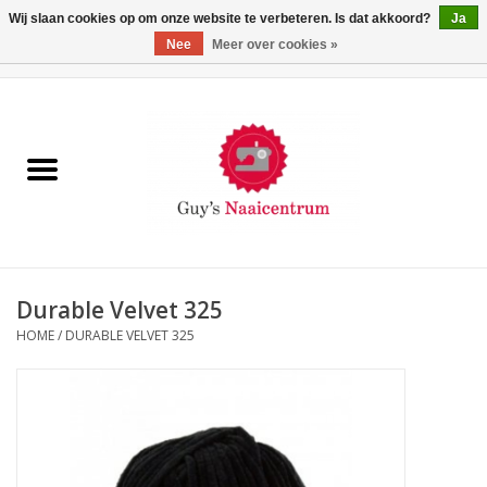
Wij slaan cookies op om onze website te verbeteren. Is dat akkoord?
Ja
Nee
Meer over cookies »
0 Artikelen - €0,00
Home
Machines
Machine-accessoires
Naaigaren
Durable Velvet 325
HOME
/
DURABLE VELVET 325
Paspoppen
Fournituren
Opbergsystemen