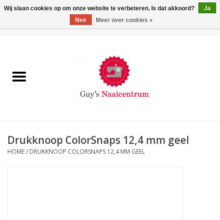
Wij slaan cookies op om onze website te verbeteren. Is dat akkoord?
Ja
Nee
Meer over cookies »
0 Artikelen - €0,00
Home
Machines
Machine-accessoires
Naaigaren
Drukknoop ColorSnaps 12,4 mm geel
HOME
/
DRUKKNOOP COLORSNAPS 12,4 MM GEEL
Paspoppen
Fournituren
Opbergsystemen