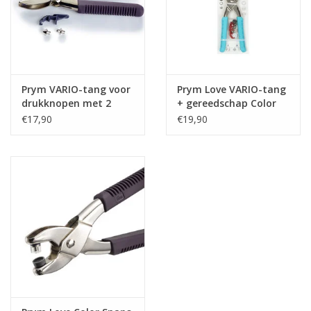
Prym VARIO-tang voor
Prym Love VARIO-tang
drukknopen met 2
+ gereedschap Color
ponsmatrijzen voor
Snaps mint
€17,90
€19,90
3/4 mm