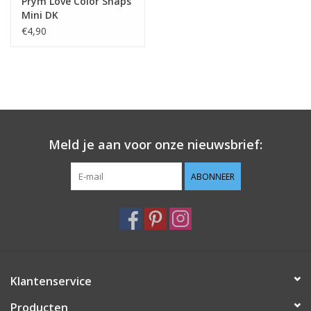
Prym Love Color Snaps
Mini DK
gereedschapset
€4,90
Meld je aan voor onze nieuwsbrief:
ABONNEER
Klantenservice
Producten