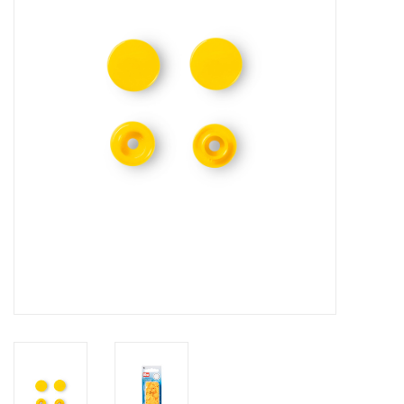
Hobby/Knutselen
Stoffen
Breien en haken
Handwerk
Workshop
Sale / Coupons
Tweedehands
Cadeaubonnen