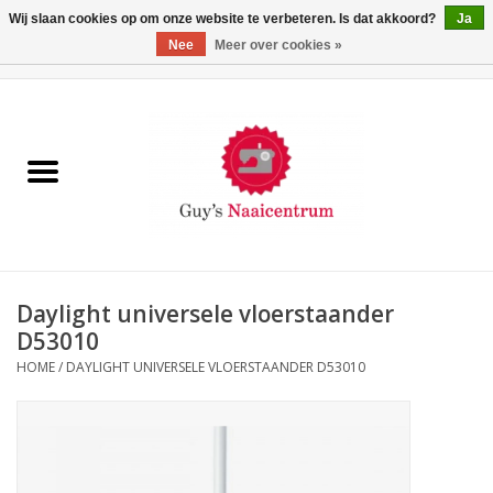
Wij slaan cookies op om onze website te verbeteren. Is dat akkoord?
Ja
Nee
Meer over cookies »
0 Artikelen - €0,00
Home
Machines
Machine-accessoires
Naaigaren
Daylight universele vloerstaander
D53010
Paspoppen
HOME
/
DAYLIGHT UNIVERSELE VLOERSTAANDER D53010
Fournituren
Opbergsystemen