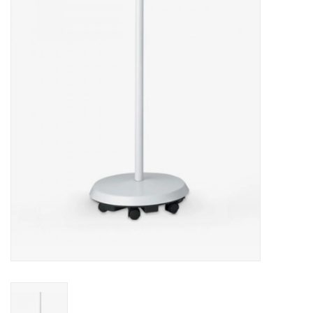
Hobby/Knutselen
Stoffen
Breien en haken
Handwerk
Workshop
Sale / Coupons
Tweedehands
Cadeaubonnen