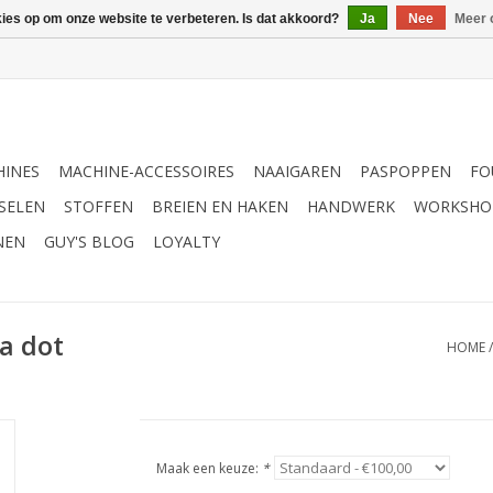
kies op om onze website te verbeteren. Is dat akkoord?
Ja
Nee
Meer 
INES
MACHINE-ACCESSOIRES
NAAIGAREN
PASPOPPEN
FO
SELEN
STOFFEN
BREIEN EN HAKEN
HANDWERK
WORKSHO
NEN
GUY'S BLOG
LOYALTY
a dot
HOME
Maak een keuze:
*