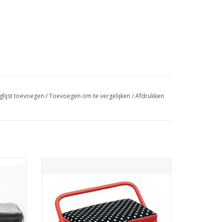
glijst toevoegen
/
Toevoegen om te vergelijken
/
Afdrukken
arge
Prym Naaidoos polkadot zwart vierkant
GEN
TOEVOEGEN AAN WINKELWAGEN