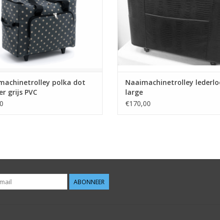
machinetrolley polka dot
Naaimachinetrolley lederl
r grijs PVC
large
0
€170,00
ABONNEER