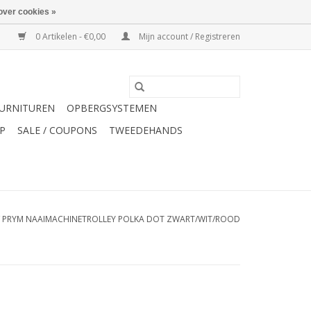
over cookies »
0 Artikelen - €0,00
Mijn account / Registreren
URNITUREN
OPBERGSYSTEMEN
P
SALE / COUPONS
TWEEDEHANDS
/
PRYM NAAIMACHINETROLLEY POLKA DOT ZWART/WIT/ROOD