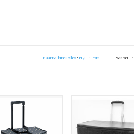
Naaimachinetrolley
/
Prym
/
Prym
Aan verlan
hinetrolley polka dot donker grijs
Naaimachinetrolley lederlook l
PVC
TOEVOEGEN AAN WINKELWA