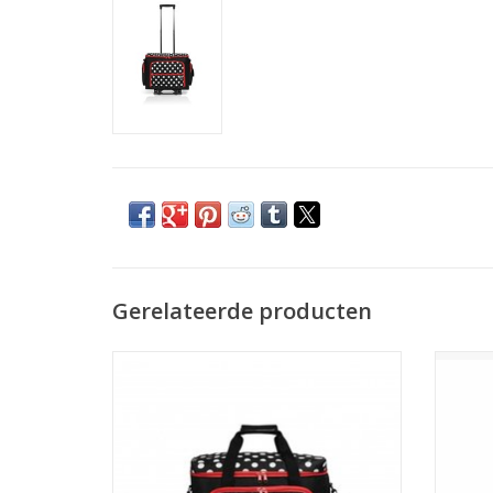
Gerelateerde producten
Prym naaimachinetas polka dot
Naaimac
zwart/wit/rood
TOEVOEGEN AAN WINKELWAGEN