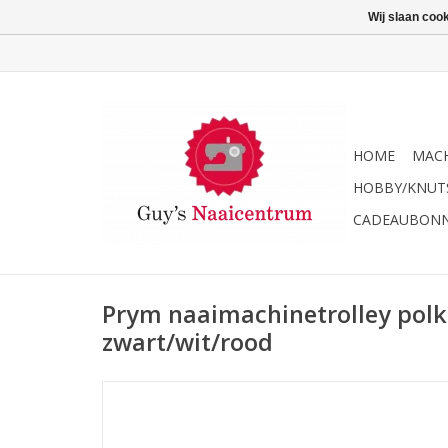
Wij slaan coo
HOME
MACH
HOBBY/KNUT
CADEAUBON
Prym naaimachinetrolley polk
zwart/wit/rood