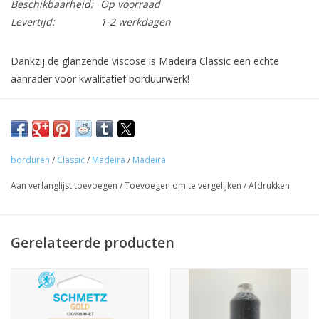
Beschikbaarheid:
Op voorraad
Levertijd:
1-2 werkdagen
Dankzij de glanzende viscose is Madeira Classic een echte
aanrader voor kwalitatief borduurwerk!
Dit garen is geschikt voor op de borduurmachine in combinatie
met Burmilon op de onderdraad maar ook als bovendraad op
de gewone naaimachine. Op de huishoudnaaimachine kan dit
garen gestikt worden met een borduurnaald dikte 75 of een
borduren
/
Classic
/
Madeira
/
Madeira
topstitchnaald dikte 80. Je kan er leuke siersteken, naampjes of
Aan verlanglijst toevoegen
/
Toevoegen om te vergelijken
/
Afdrukken
andere patronen mee stikken dat mag glanzen.
Samenstelling: 100% viscose
Looplengte: 5000m
Gerelateerde producten
Dikte: N° 40