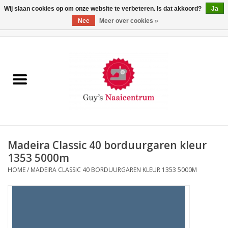
Wij slaan cookies op om onze website te verbeteren. Is dat akkoord?
Ja
Nee
Meer over cookies »
0 Artikelen - €0,00
Home
Machines
Machine-accessoires
Naaigaren
Madeira Classic 40 borduurgaren kleur
1353 5000m
Paspoppen
HOME
/
MADEIRA CLASSIC 40 BORDUURGAREN KLEUR 1353 5000M
Fournituren
Opbergsystemen