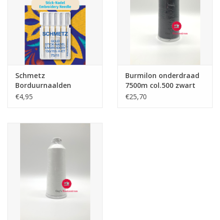
Schmetz
Burmilon onderdraad
Borduurnaalden
7500m col.500 zwart
130/705 H-ET 75/11
€4,95
€25,70