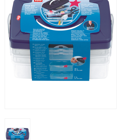
Hobby/Knutselen
Stoffen
Breien en haken
Handwerk
Workshop
Sale / Coupons
Tweedehands
Cadeaubonnen