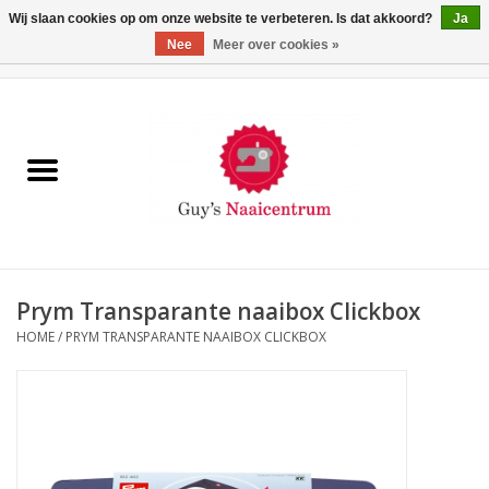
Wij slaan cookies op om onze website te verbeteren. Is dat akkoord?
Ja
Nee
Meer over cookies »
0 Artikelen - €0,00
Home
Machines
Machine-accessoires
Naaigaren
Prym Transparante naaibox Clickbox
HOME
/
PRYM TRANSPARANTE NAAIBOX CLICKBOX
Paspoppen
Fournituren
Opbergsystemen