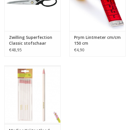
Zwilling Superfection
Prym Lintmeter cm/cm
Classic stofschaar
150 cm
230mm
€48,95
€4,90