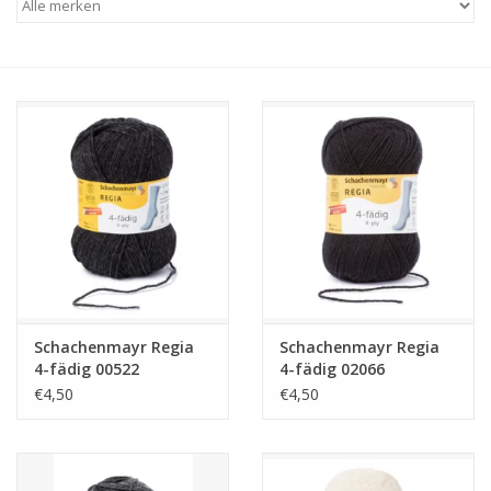
Hobby/Knutselen
Stoffen
Breien en haken
Handwerk
Workshop
Schachenmayr Regia
Schachenmayr Regia
Sale / Coupons
4-fädig 00522
4-fädig 02066
€4,50
€4,50
Tweedehands
Cadeaubonnen