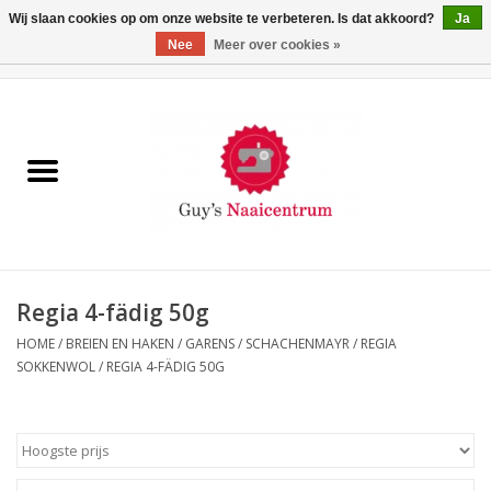
Wij slaan cookies op om onze website te verbeteren. Is dat akkoord?
Ja
Nee
Meer over cookies »
0 Artikelen - €0,00
Home
Machines
Machine-accessoires
Naaigaren
Regia 4-fädig 50g
HOME
/
BREIEN EN HAKEN
/
GARENS
/
SCHACHENMAYR
/
REGIA
Paspoppen
SOKKENWOL
/
REGIA 4-FÄDIG 50G
Fournituren
Opbergsystemen