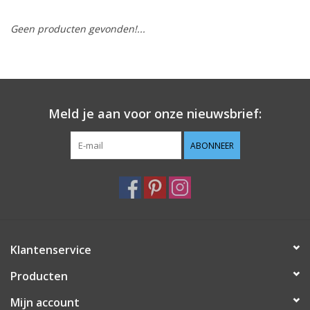
Geen producten gevonden!...
Hobby/Knutselen
Stoffen
Breien en haken
Meld je aan voor onze nieuwsbrief:
Handwerk
ABONNEER
Workshop
Sale / Coupons
Klantenservice
Tweedehands
Producten
Cadeaubonnen
Mijn account