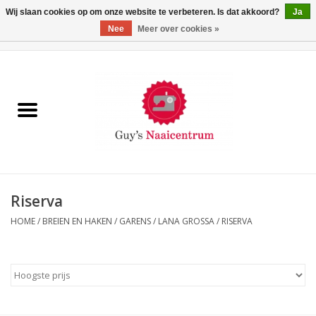
Wij slaan cookies op om onze website te verbeteren. Is dat akkoord?
Ja
Nee
Meer over cookies »
0 Artikelen - €0,00
Home
Machines
Machine-accessoires
Naaigaren
Riserva
HOME
/
BREIEN EN HAKEN
/
GARENS
/
LANA GROSSA
/
RISERVA
Paspoppen
Fournituren
Opbergsystemen