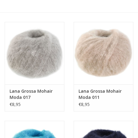
Hobby/Knutselen
Stoffen
Breien en haken
Handwerk
Workshop
Lana Grossa Mohair
Lana Grossa Mohair
Moda 017
Moda 011
Sale / Coupons
€8,95
€8,95
Tweedehands
Cadeaubonnen