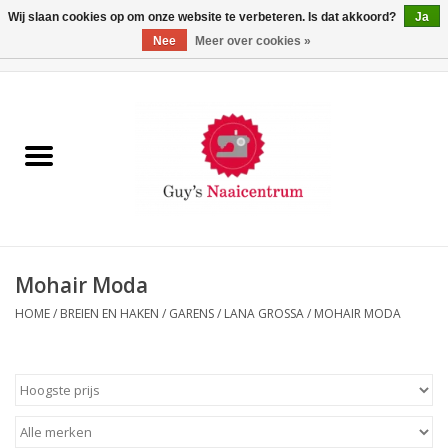
Wij slaan cookies op om onze website te verbeteren. Is dat akkoord?
Ja
Nee
Meer over cookies »
0 Artikelen - €0,00
Home
Machines
Machine-accessoires
Naaigaren
Mohair Moda
HOME
/
BREIEN EN HAKEN
/
GARENS
/
LANA GROSSA
/
MOHAIR MODA
Paspoppen
Fournituren
Opbergsystemen