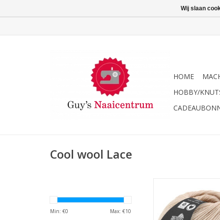
Wij slaan coo
HOME
MACH
HOBBY/KNUT
CADEAUBON
Cool wool Lace
Lana Grossa Cool wo
TOEVOEGEN AAN WI
Min: €
0
Max: €
10