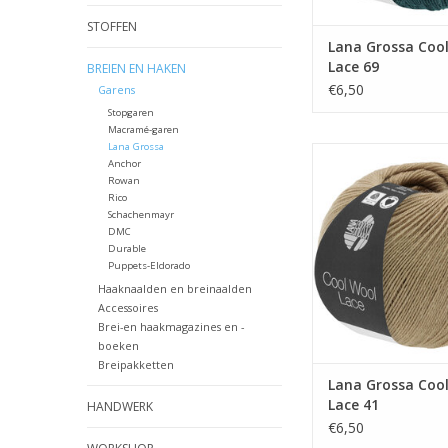
STOFFEN
Lana Grossa Coo
Lace 69
BREIEN EN HAKEN
€6,50
Garens
Stopgaren
Macramé-garen
Lana Grossa
Lana Grossa Cool wo
Anchor
Rowan
TOEVOEGEN AAN WI
Rico
Schachenmayr
DMC
Durable
Puppets-Eldorado
Haaknaalden en breinaalden
Accessoires
Brei-en haakmagazines en -
boeken
Breipakketten
Lana Grossa Coo
Lace 41
HANDWERK
€6,50