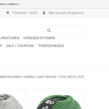
over cookies »
0 Artikelen - €0,00
Mijn account / Registreren
URNITUREN
OPBERGSYSTEMEN
P
SALE / COUPONS
TWEEDEHANDS
REIEN EN HAKEN
/
GARENS
/
LANA GROSSA
/
COOL WOOL LACE
ol wool Lace 27
Lana Grossa Cool wool Lace 39
N WINKELWAGEN
TOEVOEGEN AAN WINKELWAGEN