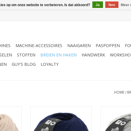
kies op om onze website te verbeteren. Is dat akkoord?
Ja
Nee
Meer 
INES
MACHINE-ACCESSOIRES
NAAIGAREN
PASPOPPEN
FO
SELEN
STOFFEN
BREIEN EN HAKEN
HANDWERK
WORKSHO
NEN
GUY'S BLOG
LOYALTY
HOME
/
B
ol Lace 56
Lana Grossa Cool wool Lace 23
Lana Grossa Co
NKELWAGEN
TOEVOEGEN AAN WINKELWAGEN
TOEVOEGEN AA