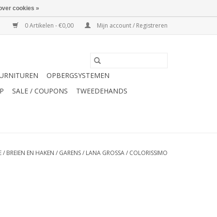
over cookies »
0 Artikelen - €0,00
Mijn account / Registreren
URNITUREN
OPBERGSYSTEMEN
P
SALE / COUPONS
TWEEDEHANDS
E
/
BREIEN EN HAKEN
/
GARENS
/
LANA GROSSA
/
COLORISSIMO