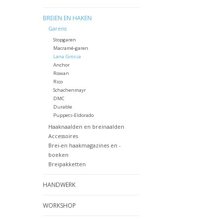
BREIEN EN HAKEN
Garens
Stopgaren
Macramé-garen
Lana Grossa
Anchor
Rowan
Rico
Schachenmayr
DMC
Durable
Puppets-Eldorado
Haaknaalden en breinaalden
Accessoires
Brei-en haakmagazines en -
boeken
Breipakketten
HANDWERK
WORKSHOP