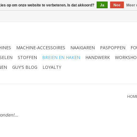
kies op om onze website te verbeteren. Is dat akkoord?
Ja
Nee
Meer 
INES
MACHINE-ACCESSOIRES
NAAIGAREN
PASPOPPEN
FO
SELEN
STOFFEN
BREIEN EN HAKEN
HANDWERK
WORKSHO
NEN
GUY'S BLOG
LOYALTY
HOM
onden!...