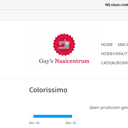
Wij slaan coo
HOME
MACH
HOBBY/KNUT
CADEAUBON
Colorissimo
Geen producten gev
Min: €
0
Max: €
5