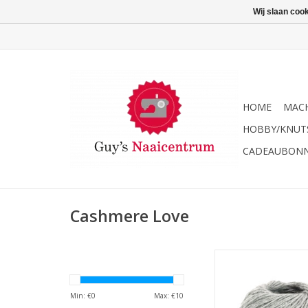
Wij slaan coo
HOME
MACH
HOBBY/KNUT
CADEAUBON
Cashmere Love
Lana Grossa Cashme
TOEVOEGEN AAN WI
Min: €
0
Max: €
10