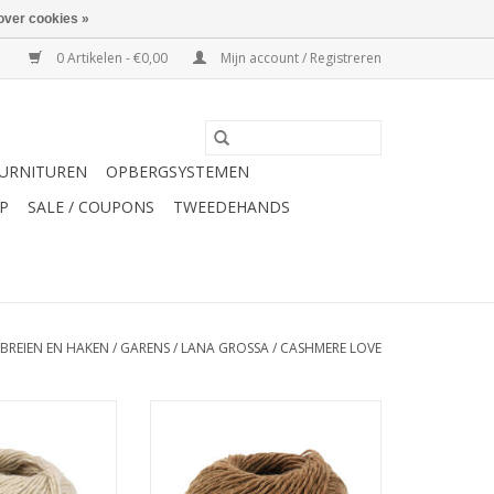
over cookies »
0 Artikelen - €0,00
Mijn account / Registreren
URNITUREN
OPBERGSYSTEMEN
P
SALE / COUPONS
TWEEDEHANDS
BREIEN EN HAKEN
/
GARENS
/
LANA GROSSA
/
CASHMERE LOVE
ashmere Love 2
Lana Grossa Cashmere Love 1
N WINKELWAGEN
TOEVOEGEN AAN WINKELWAGEN