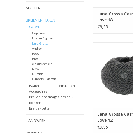
STOFFEN
Lana Grossa Cas
Love 18
BREIEN EN HAKEN
€9,95
Garens
Stopgaren
Macramé-garen
Lana Grossa
Lana Grossa Cashme
Anchor
Rowan
TOEVOEGEN AAN WI
Rico
Schachenmayr
DMC
Durable
Puppets-Eldorado
Haaknaalden en breinaalden
Accessoires
Brei-en haakmagazines en -
boeken
Breipakketten
Lana Grossa Cas
Love 12
HANDWERK
€9,95