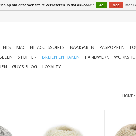
kies op om onze website te verbeteren. Is dat akkoord?
Ja
Nee
Meer 
INES
MACHINE-ACCESSOIRES
NAAIGAREN
PASPOPPEN
FO
SELEN
STOFFEN
BREIEN EN HAKEN
HANDWERK
WORKSHO
NEN
GUY'S BLOG
LOYALTY
HOME
/
re Love 11
Lana Grossa Cashmere Love 10
Lana Grossa C
NKELWAGEN
TOEVOEGEN AAN WINKELWAGEN
TOEVOEGEN AA