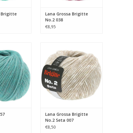
Brigitte
Lana Grossa Brigitte
No.2 038
€8,95
3305457
Lana Grossa Brigitte No.2 Seta
007
N WINKELWAGEN
TOEVOEGEN AAN WINKELWAGEN
57
Lana Grossa Brigitte
No.2 Seta 007
€8,50