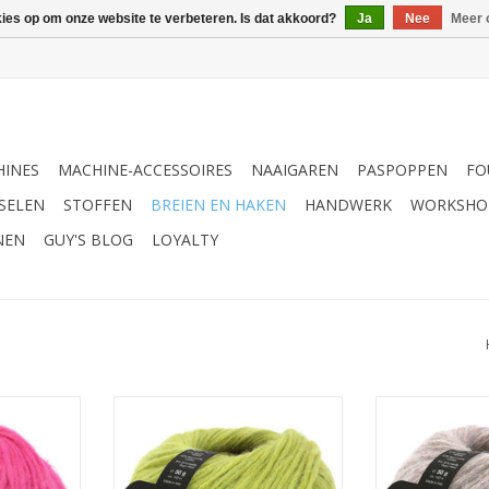
kies op om onze website te verbeteren. Is dat akkoord?
Ja
Nee
Meer 
INES
MACHINE-ACCESSOIRES
NAAIGAREN
PASPOPPEN
FO
SELEN
STOFFEN
BREIEN EN HAKEN
HANDWERK
WORKSHO
NEN
GUY'S BLOG
LOYALTY
e No.2 019
Lana Grossa Brigitte No.2 039
Lana Grossa Br
NKELWAGEN
TOEVOEGEN AAN WINKELWAGEN
TOEVOEGEN AA