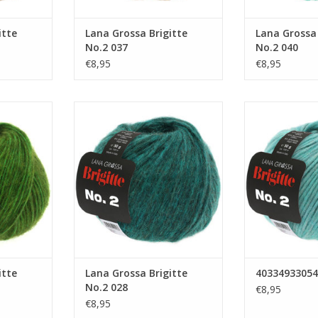
itte
Lana Grossa Brigitte
Lana Grossa 
No.2 037
No.2 040
€8,95
€8,95
e No.2 001
Lana Grossa Brigitte No.2 028
403349
NKELWAGEN
TOEVOEGEN AAN WINKELWAGEN
TOEVOEGEN AA
itte
Lana Grossa Brigitte
40334933054
No.2 028
€8,95
€8,95