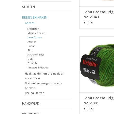
STOFFEN
Lana Grossa Brig
No.2 043
BREIEN EN HAKEN
€8,95
Garens
Stopgaren
Macramé-garen
Lana Grossa
Lana Grossa Brigitt
Anchor
Rowan
TOEVOEGEN AAN WI
Rico
Schachenmayr
DMC
Durable
Puppets-Eldorado
Haaknaalden en breinaalden
Accessoires
Brei-en haakmagazines en -
boeken
Breipakketten
Lana Grossa Brig
No.2 001
HANDWERK
€8,95