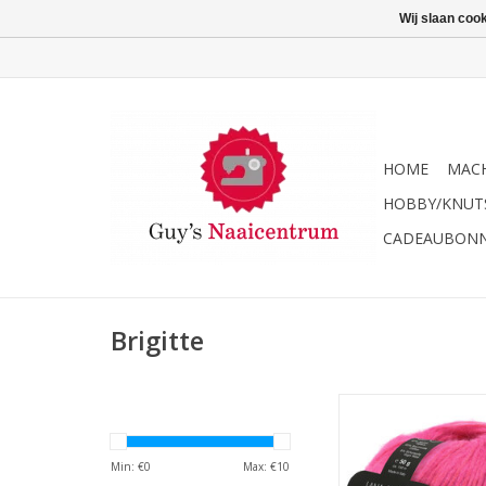
Wij slaan coo
HOME
MACH
HOBBY/KNUT
CADEAUBON
Brigitte
Lana Grossa Brigitt
TOEVOEGEN AAN WI
Min: €
0
Max: €
10