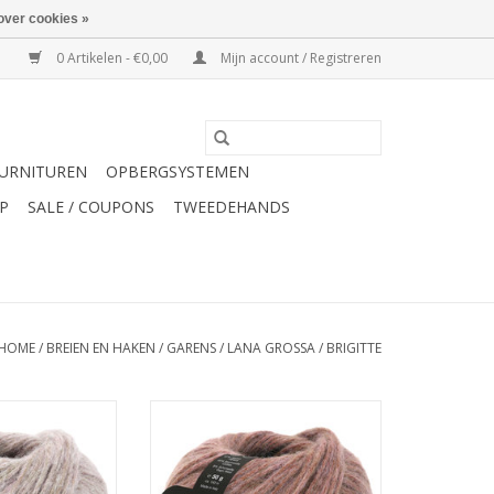
over cookies »
0 Artikelen - €0,00
Mijn account / Registreren
URNITUREN
OPBERGSYSTEMEN
P
SALE / COUPONS
TWEEDEHANDS
HOME
/
BREIEN EN HAKEN
/
GARENS
/
LANA GROSSA
/
BRIGITTE
igitte No.2 041
Lana Grossa Brigitte No.2 042
N WINKELWAGEN
TOEVOEGEN AAN WINKELWAGEN