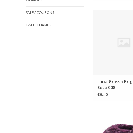
WORKSHOP
SALE / COUPONS
Lana Grossa Brigitte
008
TWEEDEHANDS
TOEVOEGEN AAN WI
Lana Grossa Brig
Seta 008
€8,50
Lana Grossa Brigitte
010
TOEVOEGEN AAN WI