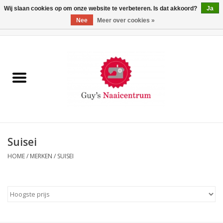
Wij slaan cookies op om onze website te verbeteren. Is dat akkoord?
Ja
Nee
Meer over cookies »
0 Artikelen - €0,00
Home
Machines
Machine-accessoires
Naaigaren
Suisei
HOME
/
MERKEN
/
SUISEI
Paspoppen
Fournituren
Opbergsystemen