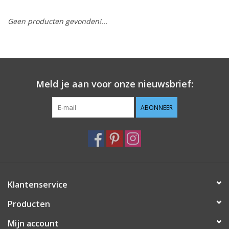
Geen producten gevonden!...
Hobby/Knutselen
Stoffen
Breien en haken
Meld je aan voor onze nieuwsbrief:
Handwerk
ABONNEER
Workshop
Sale / Coupons
Klantenservice
Tweedehands
Producten
Cadeaubonnen
Mijn account