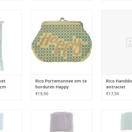
canvas vos
Rico Portemonnee om te
Rico Handd
borduren Happy
antr
NKELWAGEN
TOEVOEGEN AAN WINKELWAGEN
TOEVOEGEN AA
ket
Rico Portemonnee om te
Rico Handd
6cm
borduren Happy
antraciet
€19,90
€17,50
0x100cm
Rico Handdoek 50x100cm
Rico Handdoek
grijs/lila
TOEVOEGEN AA
NKELWAGEN
TOEVOEGEN AAN WINKELWAGEN