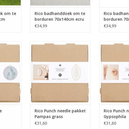
ek om te
Rico badhanddoek om te
Rico badhan
0cm
borduren 70x140cm ecru
borduren 7
muntgroen
€34,99
€34,99
 pakket
Rico Punch needle pakket
Rico Punch 
Pampas grass
Gyps
NKELWAGEN
TOEVOEGEN AA
e
Rico Punch needle pakket
Rico Punch 
Pampas grass
Gypsophila
€31,60
€31,60