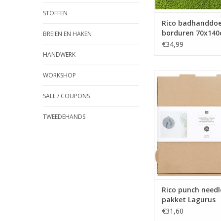
STOFFEN
Rico badhanddo
borduren 70x14
BREIEN EN HAKEN
groen
€34,99
HANDWERK
WORKSHOP
Rico punch needle
Lagurus
SALE / COUPONS
TOEVOEGEN AAN WI
TWEEDEHANDS
Rico punch needl
pakket Lagurus
€31,60