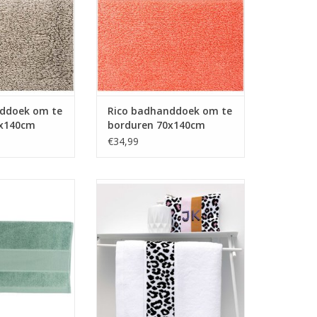
ddoek om te
Rico badhanddoek om te
0x140cm
borduren 70x140cm
koraalkleur
€34,99
nddoek om te
Rico badhanddoek om te
40cm muntgroen
borduren 70x140cm wit
N WINKELWAGEN