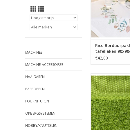
Rico Borduurpak
tafellaken 90x9
MACHINES
€42,00
MACHINE-ACCESSOIRES
Rico badhanddoe
NAAIGAREN
borduren 70x140c
PASPOPPEN
TOEVOEGEN AAN WI
FOURNITUREN
OPBERGSYSTEMEN
HOBBY/KNUTSELEN