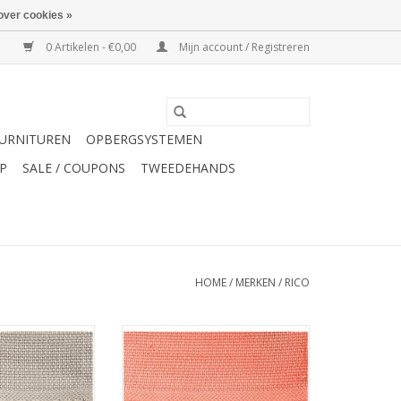
over cookies »
0 Artikelen - €0,00
Mijn account / Registreren
URNITUREN
OPBERGSYSTEMEN
P
SALE / COUPONS
TWEEDEHANDS
HOME
/
MERKEN
/
RICO
nddoek om te
Rico badhanddoek om te
x140cm beige
borduren 70x140cm koraalkleur
TOEVOEGEN AAN WINKELWAGEN