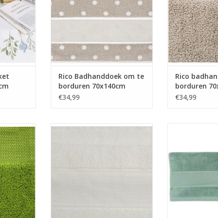
ket
Rico Badhanddoek om te
Rico badhan
0cm
borduren 70x140cm
borduren 7
beige met bolletjes
beige
€34,99
€34,99
k om te
Rico badhanddoek om te
Rico badha
m groen
borduren 70x140cm ecru
borduren 70x1
NKELWAGEN
TOEVOEGEN AAN WINKELWAGEN
TOEVOEGEN AA