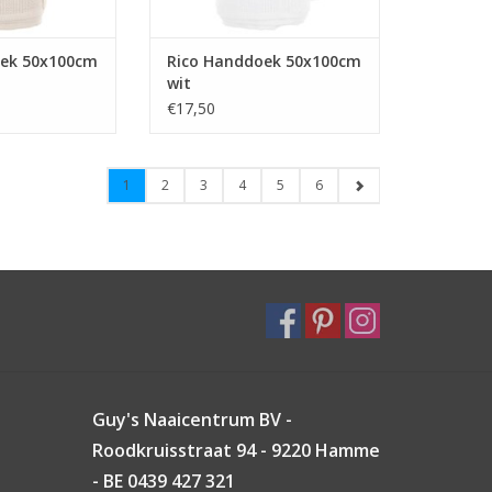
oek 50x100cm
Rico Handdoek 50x100cm
wit
€17,50
1
2
3
4
5
6
Guy's Naaicentrum BV -
Roodkruisstraat 94 - 9220 Hamme
- BE 0439 427 321