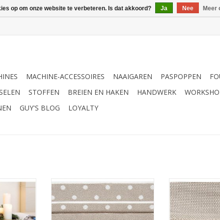
kies op om onze website te verbeteren. Is dat akkoord?
Ja
Nee
Meer 
INES
MACHINE-ACCESSOIRES
NAAIGAREN
PASPOPPEN
FO
SELEN
STOFFEN
BREIEN EN HAKEN
HANDWERK
WORKSHO
NEN
GUY'S BLOG
LOYALTY
tafellaken
Rico Badhanddoek om te
Rico badha
borduren 70x140cm beige met
borduren 70
bolletjes
TOEVOEGEN AAN WINKELWAGEN