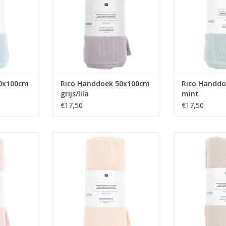
50x100cm
Rico Handdoek 50x100cm
Rico Handd
grijs/lila
mint
€17,50
€17,50
0x100cm
Rico Handdoek 50x100cm
Rico Handdoek
lichtroos
TOEVOEGEN AA
NKELWAGEN
TOEVOEGEN AAN WINKELWAGEN