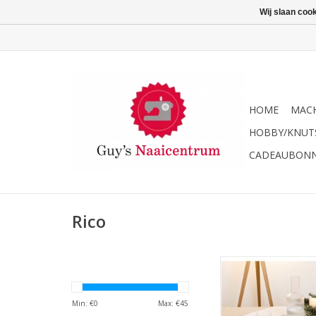
Wij slaan coo
HOME
MACH
HOBBY/KNUT
CADEAUBON
Rico
Rico Borduurpakket 
90x90cm
Min: €
0
Max: €
45