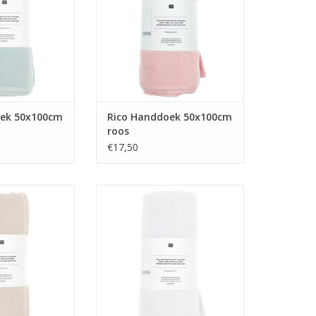
oek 50x100cm
Rico Handdoek 50x100cm
roos
€17,50
 50x100cm beige
Rico Handdoek 50x100cm wit
N WINKELWAGEN
TOEVOEGEN AAN WINKELWAGEN