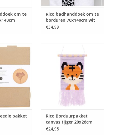
ddoek om te
Rico badhanddoek om te
0x140cm
borduren 70x140cm wit
€34,99
needle pakket
Rico Borduurpakket canvas tijger
ophila
20x26cm
N WINKELWAGEN
TOEVOEGEN AAN WINKELWAGEN
needle pakket
Rico Borduurpakket
canvas tijger 20x26cm
€24,95