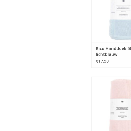
Rico Handdoek 
lichtblauw
€17,50
Rico Handdoek 5
pastelroos
TOEVOEGEN AAN WI