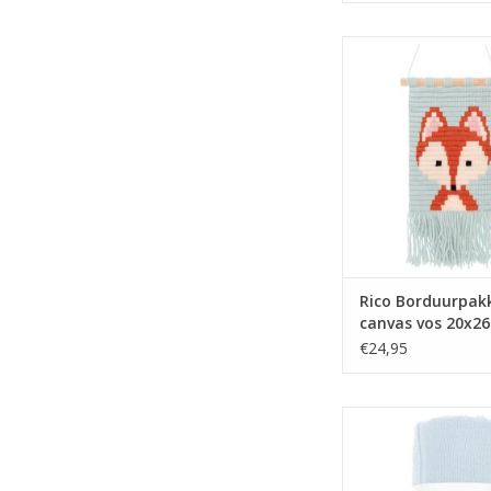
Rico Borduurpakket 
20x26cm
TOEVOEGEN AAN WI
Rico Borduurpak
canvas vos 20x2
€24,95
Rico Handdoek 5
lichtblauw
TOEVOEGEN AAN WI