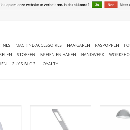
kies op om onze website te verbeteren. Is dat akkoord?
Ja
Nee
Meer 
INES
MACHINE-ACCESSOIRES
NAAIGAREN
PASPOPPEN
FO
SELEN
STOFFEN
BREIEN EN HAKEN
HANDWERK
WORKSHO
NEN
GUY'S BLOG
LOYALTY
e LED hobby
Purelite herlaadbare lamp
Purelite LED h
TOEVOEGEN AA
NKELWAGEN