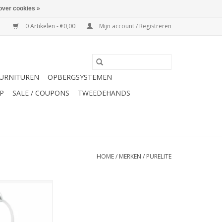
over cookies »
0 Artikelen - €0,00
Mijn account / Registreren
URNITUREN
OPBERGSYSTEMEN
P
SALE / COUPONS
TWEEDEHANDS
HOME
/
MERKEN
/
PURELITE
obby bureaulamp
N WINKELWAGEN