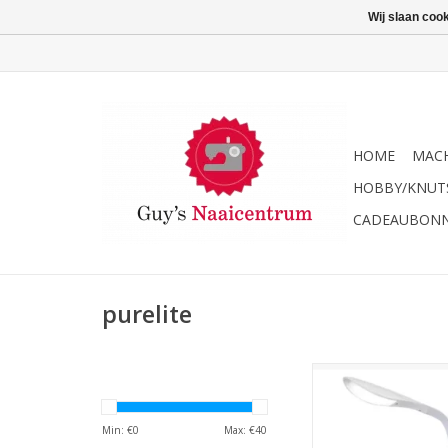
Wij slaan coo
HOME
MACH
HOBBY/KNUT
CADEAUBON
purelite
Purelite professionel
lamp
TOEVOEGEN AAN WI
Min: €
0
Max: €
40