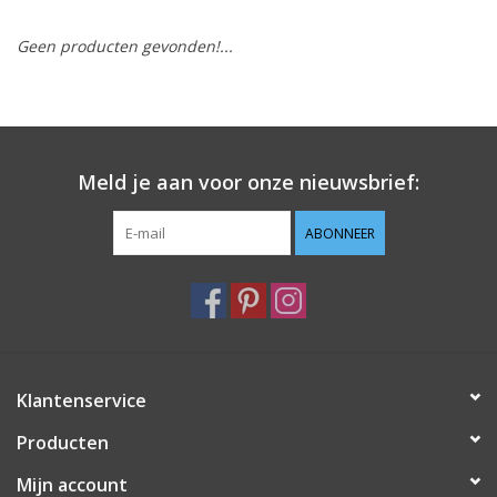
Geen producten gevonden!...
Hobby/Knutselen
Stoffen
Breien en haken
Meld je aan voor onze nieuwsbrief:
Handwerk
ABONNEER
Workshop
Sale / Coupons
Klantenservice
Tweedehands
Producten
Cadeaubonnen
Mijn account