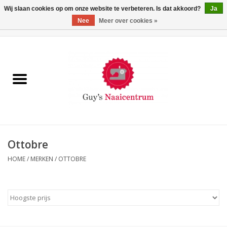
Wij slaan cookies op om onze website te verbeteren. Is dat akkoord?
Ja
Nee
Meer over cookies »
0 Artikelen - €0,00
Home
Machines
Machine-accessoires
Naaigaren
Ottobre
HOME
/
MERKEN
/
OTTOBRE
Paspoppen
Fournituren
Opbergsystemen