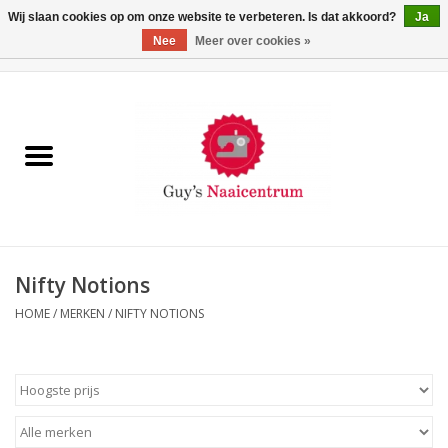
Wij slaan cookies op om onze website te verbeteren. Is dat akkoord?
Ja
Nee
Meer over cookies »
0 Artikelen - €0,00
Home
Machines
Machine-accessoires
Naaigaren
Nifty Notions
HOME
/
MERKEN
/
NIFTY NOTIONS
Paspoppen
Fournituren
Opbergsystemen