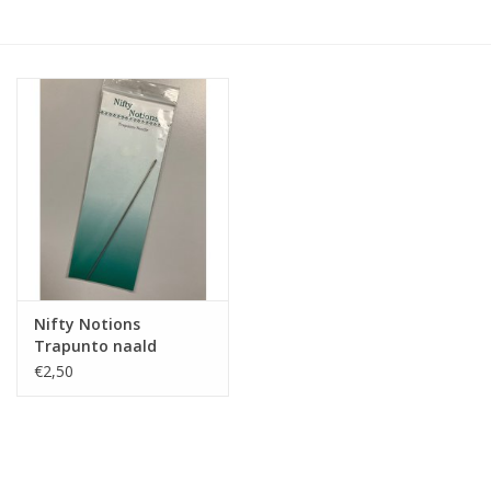
Hobby/Knutselen
Stoffen
Breien en haken
Handwerk
Workshop
Nifty Notions
Trapunto naald
Sale / Coupons
€2,50
Tweedehands
Cadeaubonnen