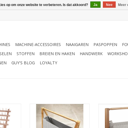
kies op om onze website te verbeteren. Is dat akkoord?
Ja
Nee
Meer 
INES
MACHINE-ACCESSOIRES
NAAIGAREN
PASPOPPEN
FO
SELEN
STOFFEN
BREIEN EN HAKEN
HANDWERK
WORKSHO
NEN
GUY'S BLOG
LOYALTY
x 40 cm 120
Milward opvouwbare
Milward 
opbergmand grijs
opbergma
NKELWAGEN