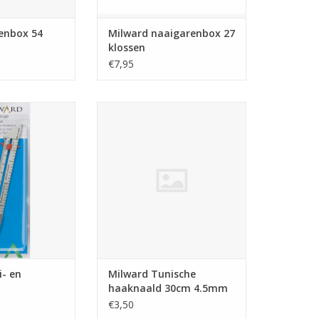
enbox 54
Milward naaigarenbox 27
klossen
€7,95
 en breimeetlat
Milward Tunische haaknaald
30cm 4.5mm
N WINKELWAGEN
i- en
Milward Tunische
haaknaald 30cm 4.5mm
€3,50