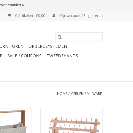
over cookies »
0 Artikelen - €0,00
Mijn account / Registreren
URNITUREN
OPBERGSYSTEMEN
P
SALE / COUPONS
TWEEDEHANDS
HOME
/
MERKEN
/
MILWARD
opvouwbare
Milward garenrek 34 x 40 cm
nd streep
voor 60 bobijnen
TOEVOEGEN AAN WINKELWAGEN