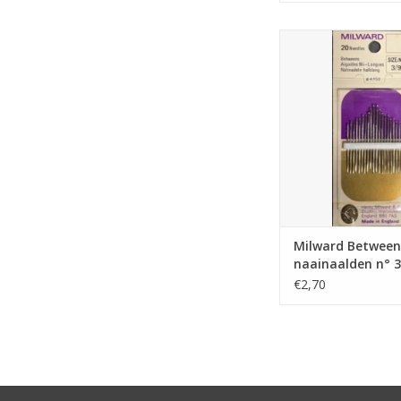
Milward Betwee
naainaalden n°
TOEVOEGEN AAN WI
Milward Between
naainaalden n° 3
€2,70