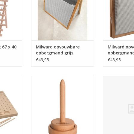
 67 x 40
Milward opvouwbare
Milward op
opbergmand grijs
opbergmand
€43,95
€43,95
d 30x30cm
Milward wolhouder
Milward G
garen
NKELWAGEN
TOEVOEGEN AAN WINKELWAGEN