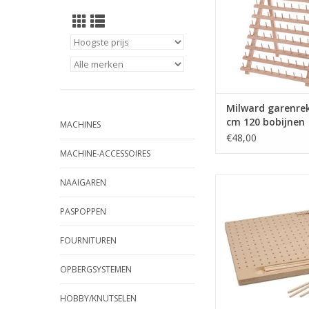
Milward garenrek
cm 120 bobijnen
MACHINES
€48,00
MACHINE-ACCESSOIRES
Milward Block Boar
NAAIGAREN
TOEVOEGEN AAN WI
PASPOPPEN
FOURNITUREN
OPBERGSYSTEMEN
HOBBY/KNUTSELEN