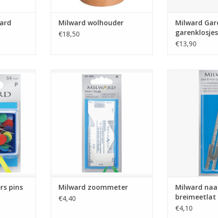
oard
Milward wolhouder
Milward Gar
garenklosjes
€18,50
€13,90
 pins 54mm
Milward zoommeter
Milward naai-
NKELWAGEN
TOEVOEGEN AAN WINKELWAGEN
TOEVOEGEN AA
rs pins
Milward zoommeter
Milward naa
breimeetlat
€4,40
€4,10