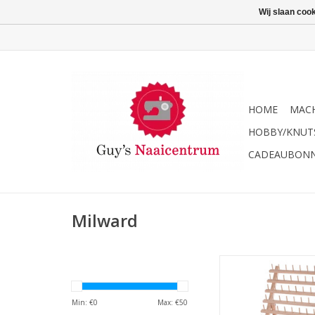
Wij slaan coo
HOME
MACH
HOBBY/KNUT
CADEAUBON
Milward
Milward garenrek 67 
bobijnen
TOEVOEGEN AAN WI
Min: €
0
Max: €
50