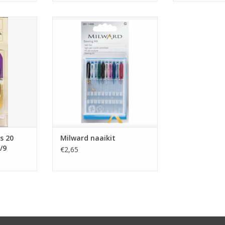
ns 20
Milward naaikit
 3/9
TOEVOEGEN AAN WINKELWAGEN
NKELWAGEN
s 20
Milward naaikit
/9
€2,65