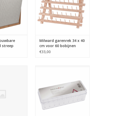
vouwbare
Milward garenrek 34 x 40
 streep
cm voor 60 bobijnen
€33,00
arenbox 54
Milward naaigarenbox 27 klossen
klosjes