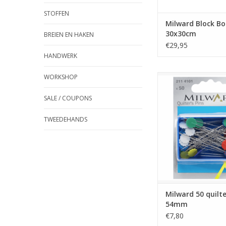
STOFFEN
Milward Block B
30x30cm
BREIEN EN HAKEN
€29,95
HANDWERK
WORKSHOP
Milward 50 quilters
TOEVOEGEN AAN WI
SALE / COUPONS
TWEEDEHANDS
Milward 50 quilte
54mm
€7,80