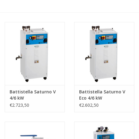
Hobby/Knutselen
Stoffen
Breien en haken
Handwerk
Workshop
Battistella Saturno V
Battistella Saturno V
4/6 kW
Eco 4/6 kW
Sale / Coupons
€2.723,50
€2.602,50
Tweedehands
Cadeaubonnen