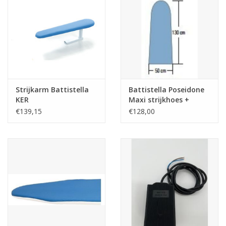
Strijkarm Battistella
Battistella Poseidone
KER
Maxi strijkhoes +
molton 130 x 50 cm
€139,15
€128,00