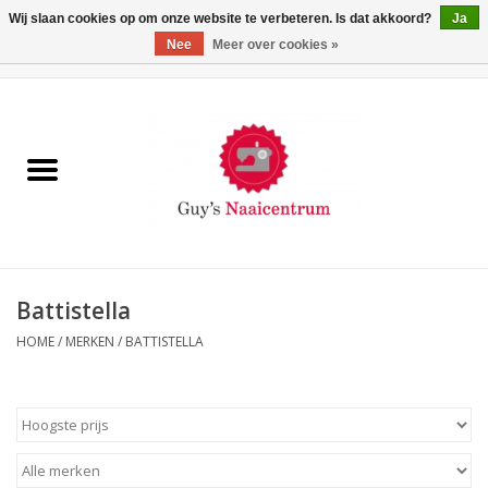
Wij slaan cookies op om onze website te verbeteren. Is dat akkoord?
Ja
Nee
Meer over cookies »
0 Artikelen - €0,00
Home
Machines
Machine-accessoires
Naaigaren
Battistella
HOME
/
MERKEN
/
BATTISTELLA
Paspoppen
Fournituren
Opbergsystemen