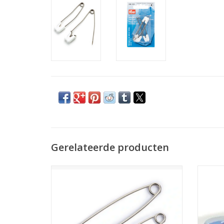
Gerelateerde producten
Veiligheidsspelden staal No. 0 zilverkleurig
Hem
27 mm
TOEVOEGEN AAN WINKELWAGEN