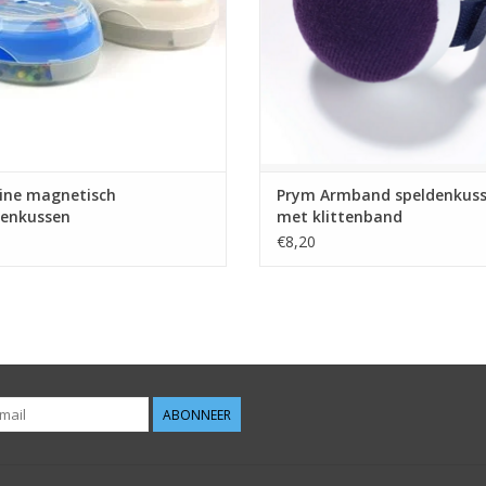
ine magnetisch
Prym Armband speldenkus
denkussen
met klittenband
€8,20
ABONNEER