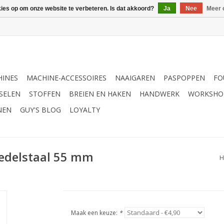
kies op om onze website te verbeteren. Is dat akkoord?
Ja
Nee
Meer 
INES
MACHINE-ACCESSOIRES
NAAIGAREN
PASPOPPEN
FO
SELEN
STOFFEN
BREIEN EN HAKEN
HANDWERK
WORKSHO
NEN
GUY'S BLOG
LOYALTY
 edelstaal 55 mm
H
Maak een keuze:
*