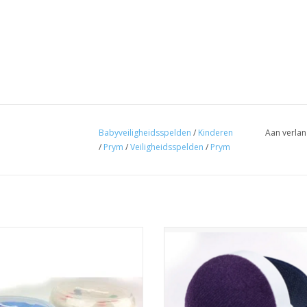
Babyveiligheidsspelden
/
Kinderen
Aan verlan
/
Prym
/
Veiligheidsspelden
/
Prym
line magnetisch speldenkussen
Prym Armband speldenkussen
klittenband
TOEVOEGEN AAN WINKELWA