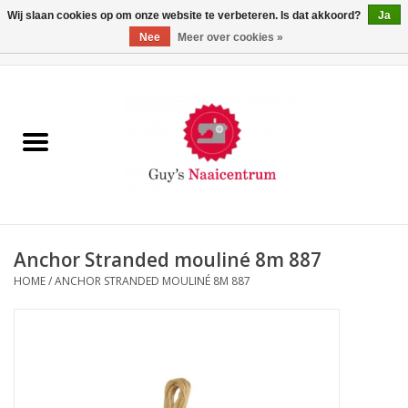
Wij slaan cookies op om onze website te verbeteren. Is dat akkoord?
Ja
Nee
Meer over cookies »
0 Artikelen - €0,00
Home
Machines
Machine-accessoires
Naaigaren
Anchor Stranded mouliné 8m 887
HOME
/
ANCHOR STRANDED MOULINÉ 8M 887
Paspoppen
Fournituren
Opbergsystemen