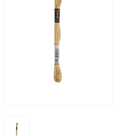
Hobby/Knutselen
Stoffen
Breien en haken
Handwerk
Workshop
Sale / Coupons
Tweedehands
Cadeaubonnen