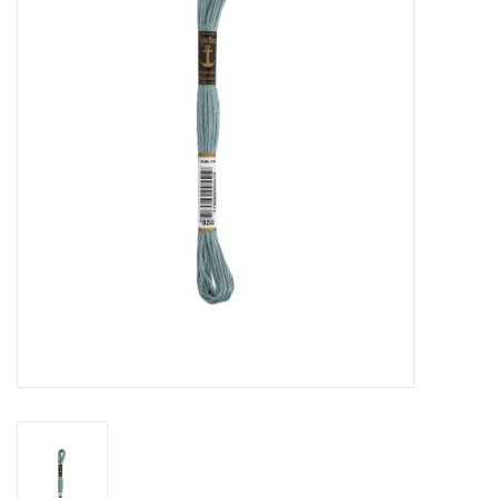
Hobby/Knutselen
Stoffen
Breien en haken
Handwerk
Workshop
Sale / Coupons
Tweedehands
Cadeaubonnen