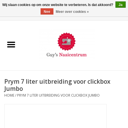
Wij slaan cookies op om onze website te verbeteren. Is dat akkoord?
Ja
Nee
Meer over cookies »
0 Artikelen - €0,00
Home
Machines
Machine-accessoires
Naaigaren
Prym 7 liter uitbreiding voor clickbox
Jumbo
Paspoppen
HOME
/
PRYM 7 LITER UITBREIDING VOOR CLICKBOX JUMBO
Fournituren
Opbergsystemen