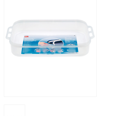
Hobby/Knutselen
Stoffen
Breien en haken
Handwerk
Workshop
Sale / Coupons
Tweedehands
Cadeaubonnen