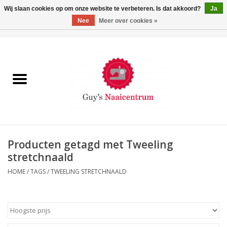
Wij slaan cookies op om onze website te verbeteren. Is dat akkoord?
Ja
Nee
Meer over cookies »
0 Artikelen - €0,00
Home
Machines
Machine-accessoires
Naaigaren
Producten getagd met Tweeling
stretchnaald
Paspoppen
HOME
/
TAGS
/
TWEELING STRETCHNAALD
Fournituren
Opbergsystemen