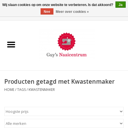
Wij slaan cookies op om onze website te verbeteren. Is dat akkoord?
Ja
Nee
Meer over cookies »
0 Artikelen - €0,00
Home
Machines
Machine-accessoires
Naaigaren
Producten getagd met Kwastenmaker
HOME
/
TAGS
/
KWASTENMAKER
Paspoppen
Fournituren
Opbergsystemen