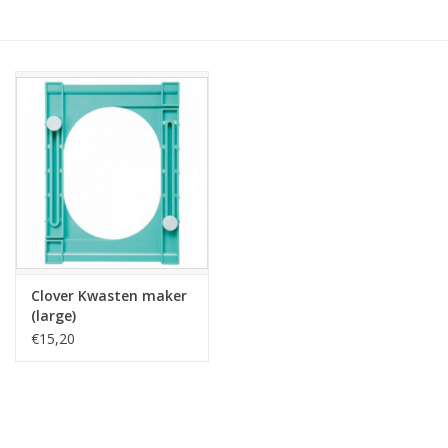
Hobby/Knutselen
Stoffen
Breien en haken
Handwerk
Workshop
Clover Kwasten maker
(large)
Sale / Coupons
€15,20
Tweedehands
Cadeaubonnen