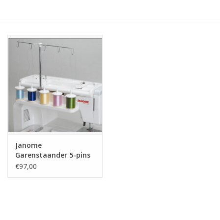
Hobby/Knutselen
Stoffen
Breien en haken
Handwerk
Workshop
Janome
Garenstaander 5-pins
Sale / Coupons
11000
€97,00
Tweedehands
Cadeaubonnen