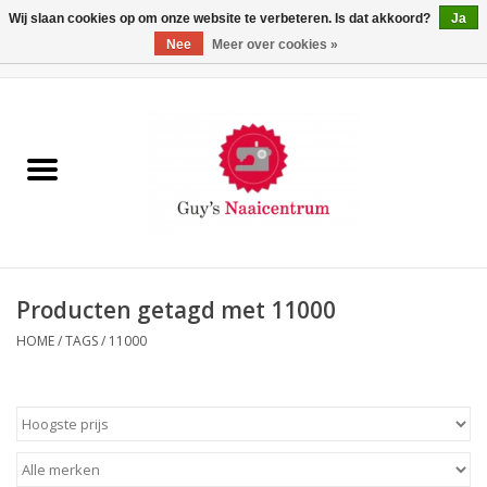
Wij slaan cookies op om onze website te verbeteren. Is dat akkoord?
Ja
Nee
Meer over cookies »
0 Artikelen - €0,00
Home
Machines
Machine-accessoires
Naaigaren
Producten getagd met 11000
HOME
/
TAGS
/
11000
Paspoppen
Fournituren
Opbergsystemen