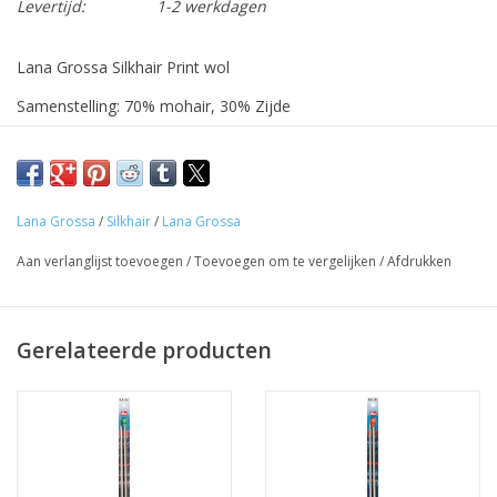
Levertijd:
1-2 werkdagen
Lana Grossa Silkhair Print wol
Samenstelling: 70% mohair, 30% Zijde
Bol: 50 gram
looplengte/bol: 400 m
Geschikt voor breinaald: 4,5 - 5
Lana Grossa
/
Silkhair
/
Lana Grossa
Voor een trui in maat 38-40, heb je ca. 200 g (4 bollen) nodig.
Aan verlanglijst toevoegen
/
Toevoegen om te vergelijken
/
Afdrukken
Gerelateerde producten