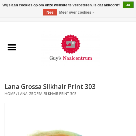
Wij slaan cookies op om onze website te verbeteren. Is dat akkoord?
Ja
Nee
Meer over cookies »
0 Artikelen - €0,00
Home
Machines
Machine-accessoires
Naaigaren
Lana Grossa Silkhair Print 303
HOME
/
LANA GROSSA SILKHAIR PRINT 303
Paspoppen
Fournituren
Opbergsystemen