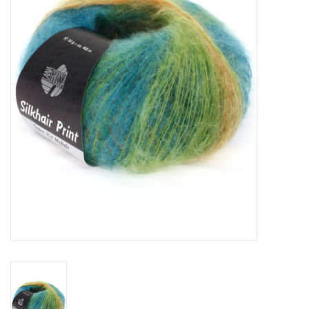
Hobby/Knutselen
Stoffen
Breien en haken
Handwerk
Workshop
Sale / Coupons
Tweedehands
Cadeaubonnen