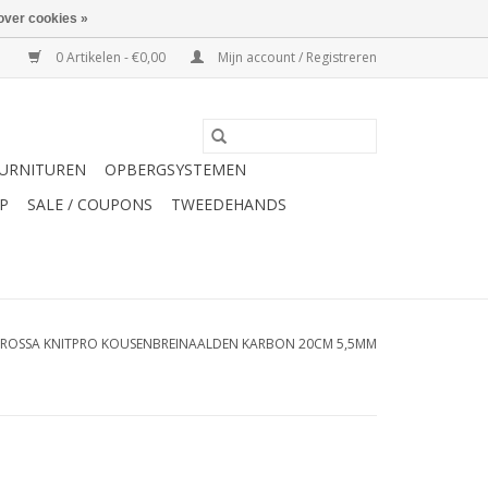
over cookies »
0 Artikelen - €0,00
Mijn account / Registreren
URNITUREN
OPBERGSYSTEMEN
P
SALE / COUPONS
TWEEDEHANDS
ROSSA KNITPRO KOUSENBREINAALDEN KARBON 20CM 5,5MM