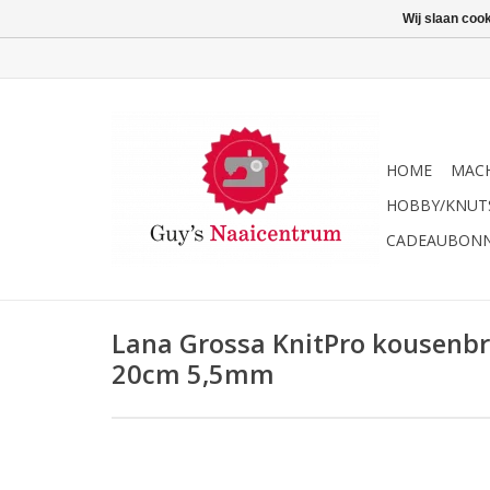
Wij slaan coo
HOME
MACH
HOBBY/KNUT
CADEAUBON
Lana Grossa KnitPro kousenb
20cm 5,5mm