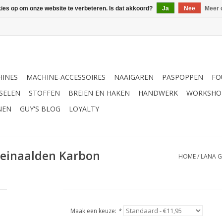
kies op om onze website te verbeteren. Is dat akkoord?
Ja
Nee
Meer 
INES
MACHINE-ACCESSOIRES
NAAIGAREN
PASPOPPEN
FO
SELEN
STOFFEN
BREIEN EN HAKEN
HANDWERK
WORKSHO
NEN
GUY'S BLOG
LOYALTY
reinaalden Karbon
HOME
/
LANA G
Maak een keuze:
*