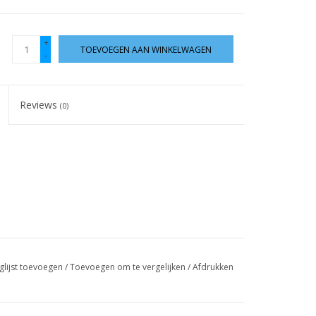
+
TOEVOEGEN AAN WINKELWAGEN
-
Reviews
(0)
glijst toevoegen
/
Toevoegen om te vergelijken
/
Afdrukken