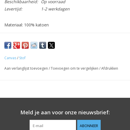
Beschikbaarheid:
Op voorraad
Levertijd:
1-2 werkdagen
Materiaal: 100% katoen
Stofbreedte: 135 cm
Ideaal voor decoratieprojecten
De stof wordt verkocht per 10 cm. Indien je 1 m wenst, geef
Canvas
/
Stof
dan '10' in bij aantal, de stof wordt uiteraard uit één geheel
Aan verlanglijst toevoegen
/
Toevoegen om te vergelijken
/
Afdrukken
geknipt.
Bij elke stof stellen we als gerelateerd product het meest
bijpassende garen voor.
Meld je aan voor onze nieuwsbrief:
ABONNEER