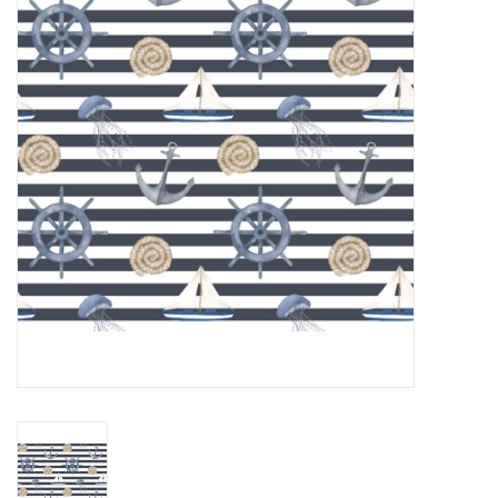
Hobby/Knutselen
Stoffen
Breien en haken
Handwerk
Workshop
Sale / Coupons
Tweedehands
Cadeaubonnen