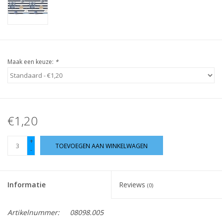
Guy's blog
Loyalty
Maak een keuze:
*
€1,20
+
TOEVOEGEN AAN WINKELWAGEN
-
Informatie
Reviews
(0)
Artikelnummer:
08098.005