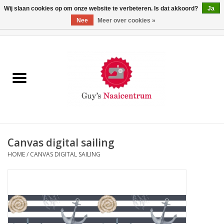
Wij slaan cookies op om onze website te verbeteren. Is dat akkoord?
Ja
Nee
Meer over cookies »
0 Artikelen - €0,00
Home
Machines
Machine-accessoires
Naaigaren
Canvas digital sailing
HOME
/
CANVAS DIGITAL SAILING
Paspoppen
Fournituren
Opbergsystemen