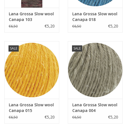
Guy's blog
Lana Grossa Slow wool
Lana Grossa Slow wool
Canapa 103
Canapa 018
€5,20
€5,20
€6,50
€6,50
Loyalty
SALE
SALE
Lana Grossa Slow wool
Lana Grossa Slow wool
Canapa 015
Canapa 004
€5,20
€5,20
€6,50
€6,50