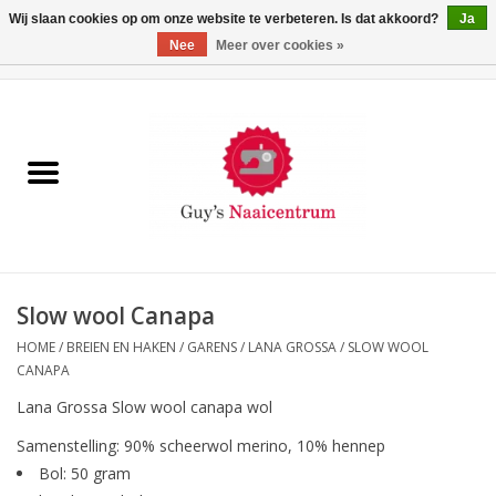
Wij slaan cookies op om onze website te verbeteren. Is dat akkoord?
Ja
Nee
Meer over cookies »
0 Artikelen - €0,00
Home
Machines
Machine-accessoires
Naaigaren
Slow wool Canapa
HOME
/
BREIEN EN HAKEN
/
GARENS
/
LANA GROSSA
/
SLOW WOOL
Paspoppen
CANAPA
Lana Grossa Slow wool canapa wol
Fournituren
Samenstelling: 90% scheerwol merino, 10% hennep
Bol: 50 gram
Opbergsystemen