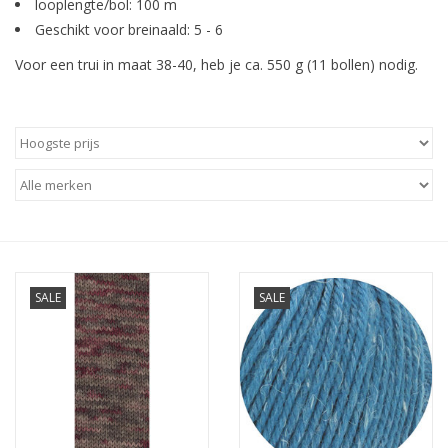
looplengte/bol: 100 m
Geschikt voor breinaald: 5 - 6
Hobby/Knutselen
Voor een trui in maat 38-40, heb je ca. 550 g (11 bollen) nodig.
Stoffen
Breien en haken
Handwerk
Workshop
SALE
SALE
Sale / Coupons
Tweedehands
Cadeaubonnen